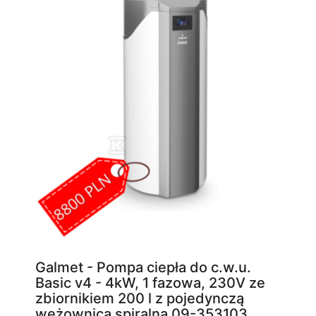
Galmet - Pompa ciepła do c.w.u.
Basic v4 - 4kW, 1 fazowa, 230V ze
zbiornikiem 200 l z pojedynczą
wężownicą spiralną 09-353103